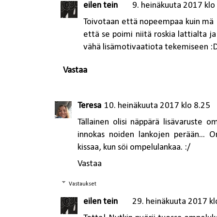
eilen tein
9. heinäkuuta 2017 klo
Toivotaan että nopeempaa kuin mä :
että se poimi niitä roskia lattialta 
vähä lisämotivaatiota tekemiseen :
Vastaa
Teresa
10. heinäkuuta 2017 klo 8.25
Tällainen olisi näppärä lisävaruste 
innokas noiden lankojen perään... O
kissaa, kun söi ompelulankaa. :/
Vastaa
Vastaukset
eilen tein
29. heinäkuuta 2017 kl