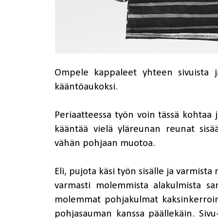
Ompele kappaleet yhteen sivuista ja
kääntöaukoksi.
Periaatteessa työn voin tässä kohtaa j
kääntää vielä yläreunan reunat sisää
vähän pohjaan muotoa.
Eli, pujota käsi työn sisälle ja varmis
varmasti molemmista alakulmista sam
molemmat pohjakulmat kaksinkerroin 
pohjasauman kanssa päällekäin. Siv