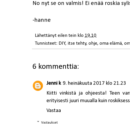
No nyt se on valmis! Ei enää roskia syliss
-hanne
Lähettänyt
eilen tein
klo
19.10
Tunnisteet:
DIY
,
itse tehty
,
ohje
,
oma elämä
,
om
6 kommenttia:
Jenni k
9. heinäkuuta 2017 klo 21.23
Kiitti vinkistä ja ohjeesta! Teen va
erityisesti juuri muualla kuin roskiksessa
Vastaa
Vastaukset