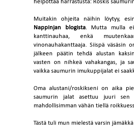
helpottaa harrastusta: Roskis saumurin
Muitakin ohjeita näihin löytyy, es
Nappinjan blogista
. Mutta mulla ei 
kanttinauhaa, enkä muutenka
vinonauhakanttaaja. Siispä väsäsin o
jälkeen päätin tehdä alustan kaksi
vasten on nihkeä vahakangas, ja sau
vaikka saumurin imukuppijalat ei saak
Oma alustani/roskikseni on aika pien
saumurin jalat asettuu juuri sen 
mahdollisimman vähän tiellä roikkues
Tästä tuli mun mielestä varsin jämäkkä