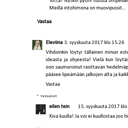
Totta! Nytkin pyörii tuossa ompeluko
Meillä intohimona on muovipussit...
Vastaa
Eleviina
3. syyskuuta 2017 klo 15.26
Vihdoinkin löytyi tällainen minun est
ideasta ja ohjeesta! Vielä kun löytä
oon saumuroinut rasittavan hedelmäpus
pääsee lipeämään jalkojen alta ja kaikki 
Vastaa
Vastaukset
eilen tein
15. syyskuuta 2017 klo
Kiva kuulla! Ja voi ei kuullostaa joo