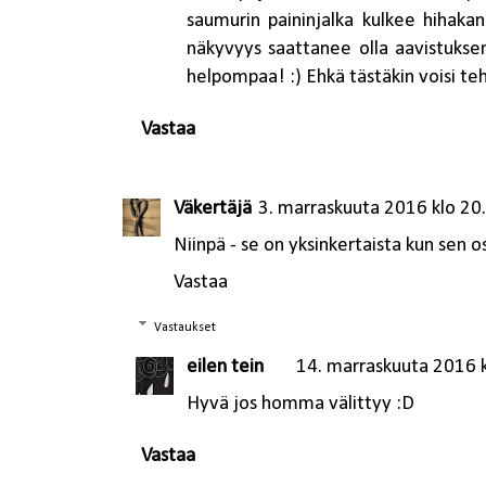
saumurin paininjalka kulkee hihakank
näkyvyys saattanee olla aavistukse
helpompaa! :) Ehkä tästäkin voisi t
Vastaa
Väkertäjä
3. marraskuuta 2016 klo 20
Niinpä - se on yksinkertaista kun sen os
Vastaa
Vastaukset
eilen tein
14. marraskuuta 2016 
Hyvä jos homma välittyy :D
Vastaa