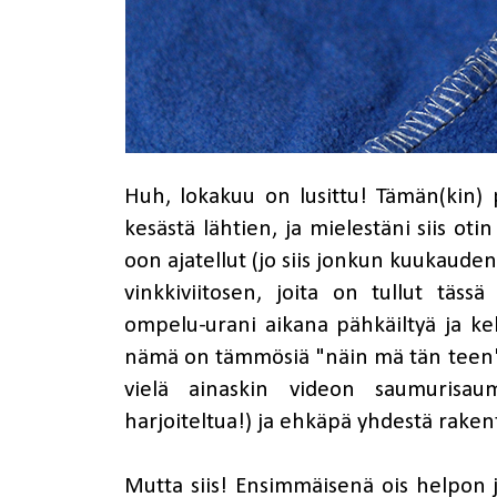
Huh, lokakuu on lusittu! Tämän(kin)
kesästä lähtien, ja mielestäni siis ot
oon ajatellut (jo siis jonkun kuukaud
vinkkiviitosen, joita on tullut täss
ompelu-urani aikana pähkäiltyä ja ke
nämä on tämmösiä "näin mä tän teen". 
vielä ainaskin videon saumurisau
harjoiteltua!) ja ehkäpä yhdestä raken
Mutta siis! Ensimmäisenä ois helpon 