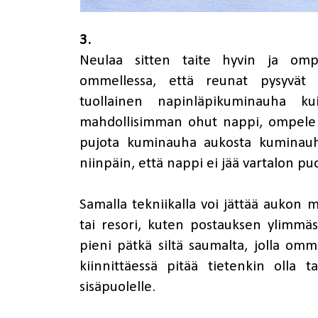
3.
Neulaa sitten taite hyvin ja ompe
ommellessa, että reunat pysyvät 
tuollainen napinläpikuminauha k
mahdollisimman ohut nappi, ompele 
pujota kuminauha aukosta kuminauh
niinpäin, että nappi ei jää vartalon puo
Samalla tekniikalla voi jättää aukon m
tai resori, kuten postauksen ylimmäs
pieni pätkä siltä saumalta, jolla omme
kiinnittäessä pitää tietenkin olla 
sisäpuolelle.