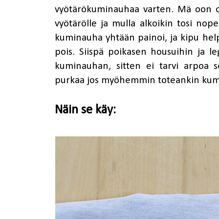
vyötärökuminauhaa varten. Mä oon oll
vyötärölle ja mulla alkoikin tosi no
kuminauha yhtään painoi, ja kipu help
pois. Siispä poikasen housuihin ja le
kuminauhan, sitten ei tarvi arpoa 
purkaa jos myöhemmin toteankin kumin
Näin se käy: