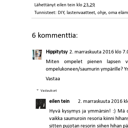
Lähettänyt
eilen tein
klo
23.29
Tunnisteet:
DIY
,
lastenvaatteet
,
ohje
,
oma eläm
6 kommenttia:
Hippitytsy
2. marraskuuta 2016 klo 7.
Miten ompelet pienen lapsen v
ompelukoneen/saumurin ympärille? Y
Vastaa
Vastaukset
eilen tein
2. marraskuuta 2016 kl
Hyvä kysymys ja ymmärsin! :) Mä om
vaikka saumuroin resoria kiinni hihan
sitten pujotan resorin siihen hihan pä