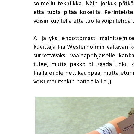
solmeilu tekniikka. Näin joskus pätkän
että tuota pitää kokeilla. Perinteist
voisin kuvitella että tuolla voipi tehdä
Ai ja yksi ehdottomasti mainitsemi
kuvittaja Pia Westerholmin valtavan ka
siirrettäväksi vaaleapohjaiselle kan
tulee, mutta pakko oli saada! Joku k
Pialla ei ole nettikauppaa, mutta etu
voisi mailitsekin näitä tilailla ;)