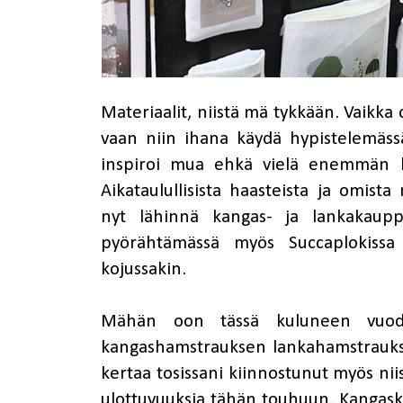
Materiaalit, niistä mä tykkään. Vaikka 
vaan niin ihana käydä hypistelemässä
inspiroi mua ehkä vielä enemmän ku
Aikataulullisista haasteista ja omist
nyt lähinnä kangas- ja lankakaupp
pyörähtämässä myös Succaplokissa 
kojussakin.
Mähän oon tässä kuluneen vuode
kangashamstrauksen lankahamstrauksen
kertaa tosissani kiinnostunut myös niis
ulottuvuuksia tähän touhuun. Kangask