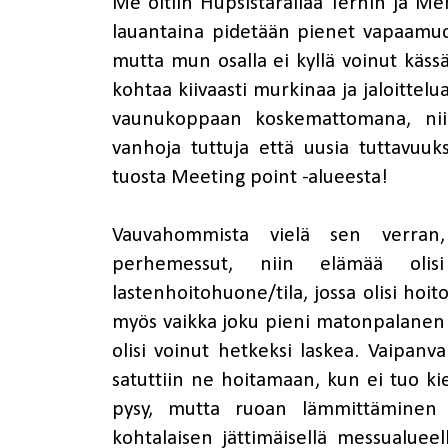
Me oltiin Hupsistarallaa Terhin ja M
lauantaina pidetään pienet vapaamuot
mutta mun osalla ei kyllä voinut kässä
kohtaa kiivaasti murkinaa ja jaloittelua
vaunukoppaan koskemattomana, nii
vanhoja tuttuja että uusia tuttavuuksi
tuosta Meeting point -alueesta!
Vauvahommista vielä sen verran,
perhemessut, niin elämää olis
lastenhoitohuone/tila, jossa olisi hoit
myös vaikka joku pieni matonpalanen
olisi voinut hetkeksi laskea. Vaipanva
satuttiin ne hoitamaan, kun ei tuo k
pysy, mutta ruoan lämmittäminen o
kohtalaisen jättimäisellä messualueel