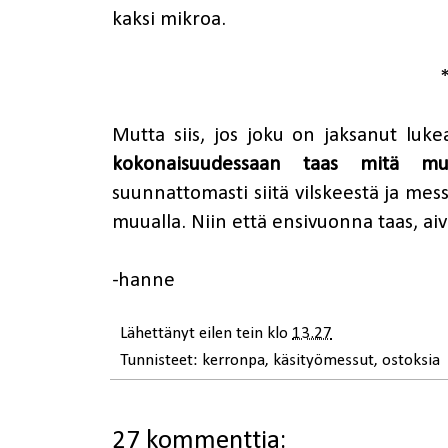
kaksi mikroa.
Mutta siis, jos joku on jaksanut lukea
kokonaisuudessaan taas mitä mu
suunnattomasti siitä vilskeestä ja mess
muualla. Niin että ensivuonna taas, ai
-hanne
Lähettänyt
eilen tein
klo
13.27
Tunnisteet:
kerronpa
,
käsityömessut
,
ostoksia
27 kommenttia: