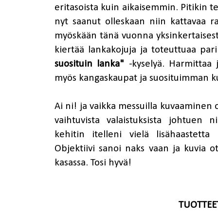
eritasoista kuin aikaisemmin. Pitikin t
nyt saanut olleskaan niin kattavaa ra
myöskään tänä vuonna yksinkertaisest
kiertää lankakojuja ja toteuttuaa p
suosituin lanka"
-kyselyä. Harmittaa j
myös kangaskaupat ja suosituimman ku
Ai ni! ja vaikka messuilla kuvaaminen
vaihtuvista valaistuksista johtuen
kehitin itelleni vielä lisähaastetta
Objektiivi sanoi naks vaan ja kuvia ot
kasassa. Tosi hyvä!
TUOTTEET