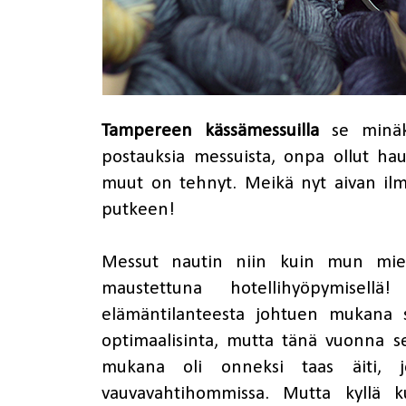
Tampereen kässämessuilla
se minäki
postauksia messuista, onpa ollut haus
muut on tehnyt. Meikä nyt aivan ilm
putkeen!
Messut nautin niin kuin mun miel
maustettuna hotellihyöpymisell
elämäntilanteesta johtuen mukana s
optimaalisinta, mutta tänä vuonna s
mukana oli onneksi taas äiti, jo
vauvavahtihommissa. Mutta kyllä k