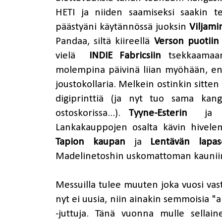
HETI ja niiden saamiseksi saakin t
päästyäni käytännössä juoksin
Viljami
Pandaa, siltä kiireellä
Verson puotiin
vielä
INDIE Fabricsiin
tsekkaamaa
molempina päivinä liian myöhään, en
joustokollaria. Melkein ostinkin sitte
digiprinttiä (ja nyt tuo sama kan
ostoskorissa...).
Tyyne-Esterin
j
Lankakauppojen osalta kävin hivel
Tapion kaupan
ja
Lentävän lapa
Madelinetoshin uskomattoman kaunii
Messuilla tulee muuten joka vuosi vasta
nyt ei uusia, niin ainakin semmoisia "a
-juttuja. Tänä vuonna mulle sellain