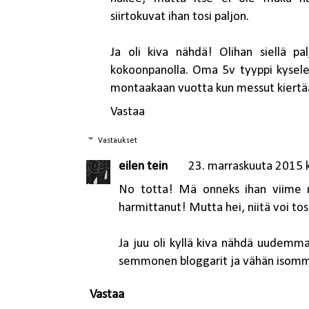
siirtokuvat ihan tosi paljon.
Ja oli kiva nähdä! Olihan siellä p
kokoonpanolla. Oma 5v tyyppi kysele
montaakaan vuotta kun messut kiertää 
Vastaa
Vastaukset
eilen tein
23. marraskuuta 2015 
No totta! Mä onneks ihan viime min
harmittanut! Mutta hei, niitä voi tos
Ja juu oli kyllä kiva nähdä uudem
semmonen bloggarit ja vähän isomma
Vastaa