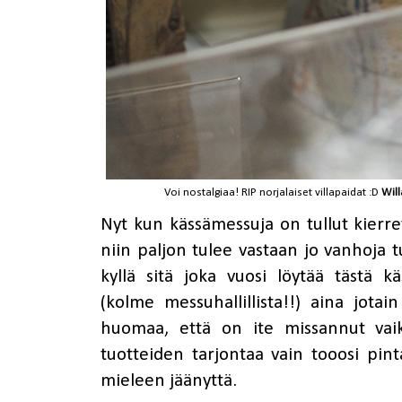
Voi nostalgiaa! RIP norjalaiset villapaidat :D
Will
Nyt kun kässämessuja on tullut kierre
niin paljon tulee vastaan jo vanhoja t
kyllä sitä joka vuosi löytää tästä k
(kolme messuhallillista!!) aina jotai
huomaa, että on ite missannut vai
tuotteiden tarjontaa vain tooosi pint
mieleen jäänyttä.