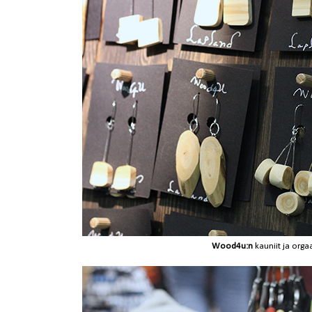
Wood4u:n
kauniit ja orga