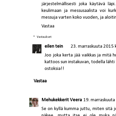
järjestelmällisesti joka käytävä läpi
keulimaan ja messusaalista voi kurk
messuja varten koko vuoden, ja aloiti
Vastaa
Vastaukset
eilen tein
23. marraskuuta 2015 
Joo joka kerta jää vaikkas ja mitä 
kattoos sun instakuvan, todella lähti
ostoksia!!
Vastaa
Mehukekkerit Veera
19. marraskuuta
Se on kyllä kumma juttu, miten sitä 
näkee, mutta itse ei ole muka nä