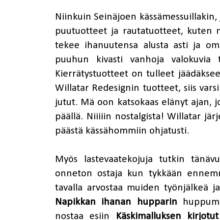
Niinkuin Seinäjoen kässämessuillakin, 
puutuotteet ja rautatuotteet, kuten 
tekee ihanuutensa alusta asti ja o
puuhun kivasti vanhoja valokuvia 
Kierrätystuotteet on tulleet jäädäkseen
Willatar Redesignin tuotteet, siis vars
jutut. Mä oon katsokaas elänyt ajan, jol
päällä. Niiiiin nostalgista! Willatar j
päästä kässähommiin ohjatusti.
Myös lastevaatekojuja tutkin tänäv
onneton ostaja kun tykkään ennemm
tavalla arvostaa muiden työnjälkeä ja 
Napikkan ihanan hupparin
huppumall
nostaa esiin
Käskimalluksen kirjotut