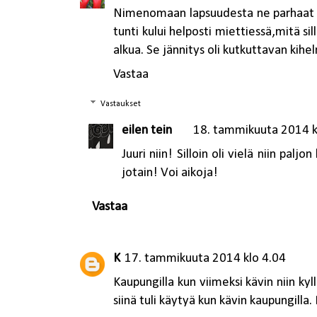
Nimenomaan lapsuudesta ne parhaat m
tunti kului helposti miettiessä,mitä si
alkua. Se jännitys oli kutkuttavan kihe
Vastaa
Vastaukset
eilen tein
18. tammikuuta 2014 k
Juuri niin! Silloin oli vielä niin palj
jotain! Voi aikoja!
Vastaa
K
17. tammikuuta 2014 klo 4.04
Kaupungilla kun viimeksi kävin niin kyll
siinä tuli käytyä kun kävin kaupungilla.