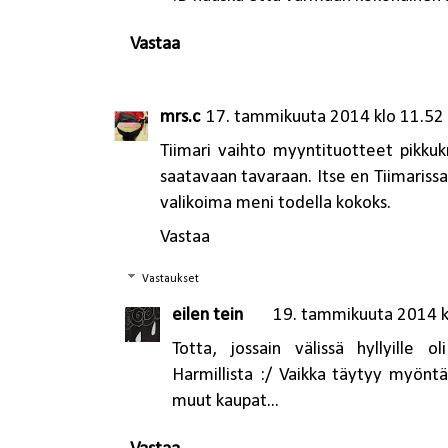
Vastaa
mrs.c
17. tammikuuta 2014 klo 11.52
Tiimari vaihto myyntituotteet pikkukra
saatavaan tavaraan. Itse en Tiimariss
valikoima meni todella kokoks.
Vastaa
Vastaukset
eilen tein
19. tammikuuta 2014 k
Totta, jossain välissä hyllyille 
Harmillista :/ Vaikka täytyy myönt
muut kaupat...