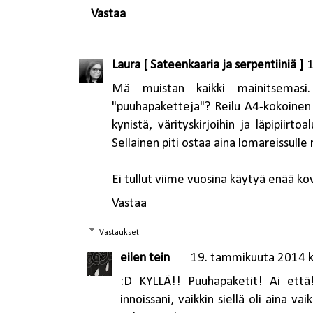
Vastaa
Laura [ Sateenkaaria ja serpentiiniä ]
Mä muistan kaikki mainitsemasi
"puuhapaketteja"? Reilu A4-kokoinen l
kynistä, värityskirjoihin ja läpipiirt
Sellainen piti ostaa aina lomareissulle
Ei tullut viime vuosina käytyä enää kov
Vastaa
Vastaukset
eilen tein
19. tammikuuta 2014 k
:D KYLLÄ!! Puuhapaketit! Ai että!
innoissani, vaikkin siellä oli aina v