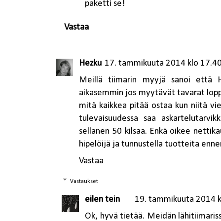
paketti se!
Vastaa
Hezku
17. tammikuuta 2014 klo 17.4
Meillä tiimarin myyjä sanoi että H
aikasemmin jos myytävät tavarat lopp
mitä kaikkea pitää ostaa kun niitä vi
tulevaisuudessa saa askartelutarvik
sellanen 50 kilsaa. Enkä oikee nettika
hipelöijä ja tunnustella tuotteita enne
Vastaa
Vastaukset
eilen tein
19. tammikuuta 2014 k
Ok, hyvä tietää. Meidän lähitiimariss