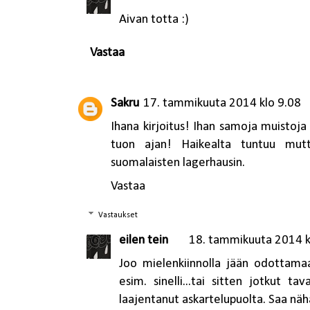
Aivan totta :)
Vastaa
Sakru
17. tammikuuta 2014 klo 9.08
Ihana kirjoitus! Ihan samoja muistoja 
tuon ajan! Haikealta tuntuu mutta
suomalaisten lagerhausin.
Vastaa
Vastaukset
eilen tein
18. tammikuuta 2014 k
Joo mielenkiinnolla jään odottamaa
esim. sinelli...tai sitten jotkut t
laajentanut askartelupuolta. Saa näh