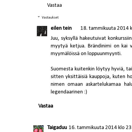
Vastaa
Vastaukset
eilen tein
18. tammikuuta 2014 k
Juu, syksyllä hakeutuivat konkurssii
myytyä ketjua. Brändinimi on kai v
myymälöissä on loppuunmyynti.
Suomesta kuitenkin löytyy hyviä, tai 
sitten yksittäisiä kauppoja, kuten h
nimen omaan askartelukamaa halu
legendaarinen :)
Vastaa
Taigaduu
16. tammikuuta 2014 klo 23