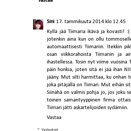
Vastaa
Sini
17. tammikuuta 2014 klo 12.45
Kyllä jää Tiimaria ikävä ja kovasti! :
jotenkin aina kun on ollu tommoselle 
automaattisesti Tiimariin. Itekkin pi
osan viikkorahoista Tiimariin ja a
ihastellessa. Tosin nyt viime vuosin
päin honkia, joten sitä ei jää ihan 
jääny. Mut silti harmittaa, ku onhan
joka pitäjällä on Tiimari. Mut eihän sit
Siinähä on valmis pohja jo, jos joku se
toinen samantyyppinen firma otta
Tiimari jätti askartelijoiden sydämiin.
Vastaa
Vastaukset