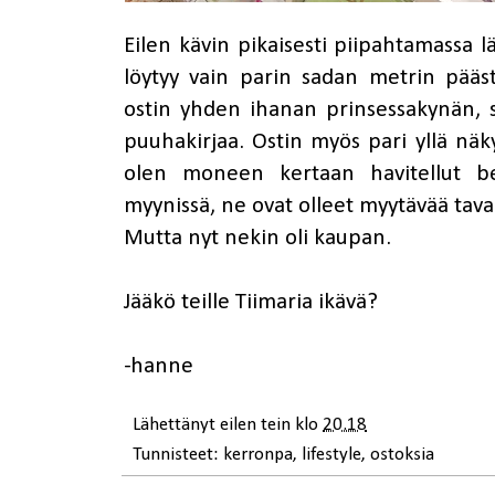
Eilen kävin pikaisesti piipahtamassa l
löytyy vain parin sadan metrin pääst
ostin yhden ihanan prinsessakynän, 
puuhakirjaa. Ostin myös pari yllä näky
olen moneen kertaan havitellut be
myynissä, ne ovat olleet myytävää tav
Mutta nyt nekin oli kaupan.
Jääkö teille Tiimaria ikävä?
-hanne
Lähettänyt
eilen tein
klo
20.18
Tunnisteet:
kerronpa
,
lifestyle
,
ostoksia