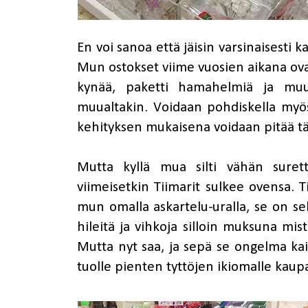
En voi sanoa että jäisin varsinaisesti
Mun ostokset viime vuosien aikana ovat 
kynää, paketti hamahelmiä ja muut
muualtakin. Voidaan pohdiskella myös 
kehityksen mukaisena voidaan pitää täl
Mutta kyllä mua silti vähän sure
viimeisetkin Tiimarit sulkee ovensa. T
mun omalla askartelu-uralla, se on sek
hileitä ja vihkoja silloin muksuna mis
Mutta nyt saa, ja sepä se ongelma kai
tuolle pienten tyttöjen ikiomalle kaupa