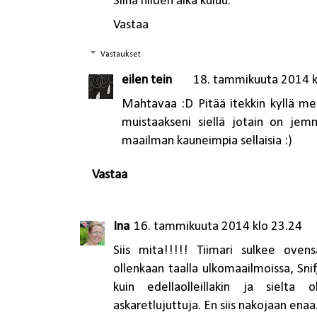
Siinä niiden aika kuluu.
Vastaa
Vastaukset
eilen tein
18. tammikuuta 2014 k
Mahtavaa :D Pitää itekkin kyllä m
muistaakseni siellä jotain on jemm
maailman kauneimpia sellaisia :)
Vastaa
Ina
16. tammikuuta 2014 klo 23.24
Siis mita!!!!! Tiimari sulkee ove
ollenkaan taalla ulkomaailmoissa, Snif
kuin edellaolleillakin ja sielta
askaretlujuttuja. En siis nakojaan enaa