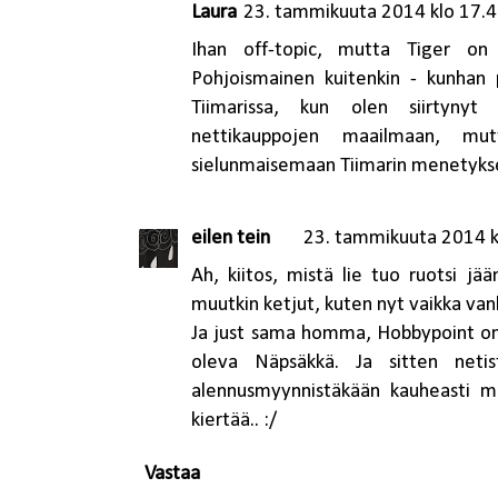
Laura
23. tammikuuta 2014 klo 17.
Ihan off-topic, mutta Tiger on 
Pohjoismainen kuitenkin - kunhan p
Tiimarissa, kun olen siirtynyt a
nettikauppojen maailmaan, mut
sielunmaisemaan Tiimarin menetyks
eilen tein
23. tammikuuta 2014 k
Ah, kiitos, mistä lie tuo ruotsi j
muutkin ketjut, kuten nyt vaikka va
Ja just sama homma, Hobbypoint on 
oleva Näpsäkkä. Ja sitten netis
alennusmyynnistäkään kauheasti mi
kiertää.. :/
Vastaa