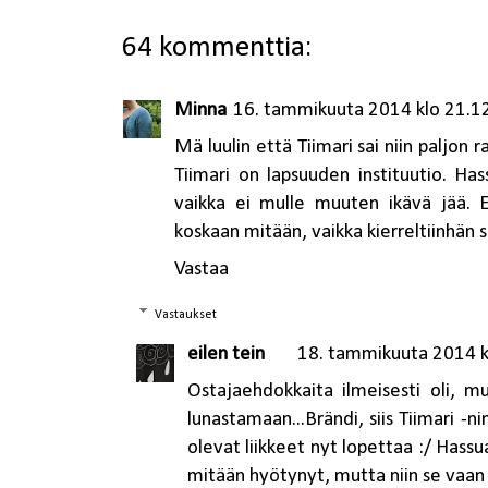
64 kommenttia:
Minna
16. tammikuuta 2014 klo 21.1
Mä luulin että Tiimari sai niin paljon ra
Tiimari on lapsuuden instituutio. Ha
vaikka ei mulle muuten ikävä jää. E
koskaan mitään, vaikka kierreltiinhän si
Vastaa
Vastaukset
eilen tein
18. tammikuuta 2014 k
Ostajaehdokkaita ilmeisesti oli, m
lunastamaan...Brändi, siis Tiimari -
olevat liikkeet nyt lopettaa :/ Hassu
mitään hyötynyt, mutta niin se vaan