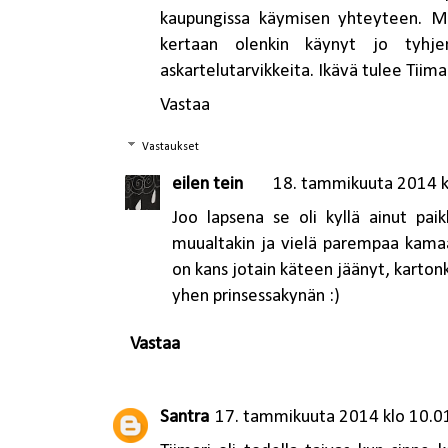
kaupungissa käymisen yhteyteen. Mei
kertaan olenkin käynyt jo tyhje
askartelutarvikkeita. Ikävä tulee Tiimar
Vastaa
Vastaukset
eilen tein
18. tammikuuta 2014 k
Joo lapsena se oli kyllä ainut paik
muualtakin ja vielä parempaa kama
on kans jotain käteen jäänyt, kartonk
yhen prinsessakynän :)
Vastaa
Santra
17. tammikuuta 2014 klo 10.0