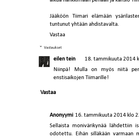
alkua hankkimaan penaali ja kansio Tii
Jääköön Tiimari elämään ysärilasten
tuntunut yhtään ahdistavalta.
Vastaa
Vastaukset
eilen tein
18. tammikuuta 2014 k
Niinpä! Mulla on myös niitä pena
enstisaikojen Tiimarille!
Vastaa
Anonyymi
16. tammikuuta 2014 klo 2
Sellaista monivärikynää lähdettiin i
odotettu. Eihän silläkään varmaan mu