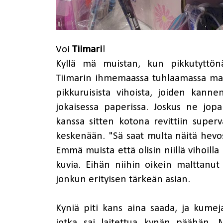
Voi
Tiimari
!
Kyllä mä muistan, kun pikkutyttönä
Tiimarin ihmemaassa tuhlaamassa mark
pikkuruisista vihoista, joiden kann
jokaisessa paperissa. Joskus ne jopa
kanssa sitten kotona revittiin superva
keskenään. "Sä saat multa näitä hevos
Emmä muista että olisin niillä vihoill
kuvia. Eihän niihin oikein malttanut 
jonkun erityisen tärkeän asian.
Kyniä piti kans aina saada, ja kumeja
jotka sai laitettua kynän päähän. M