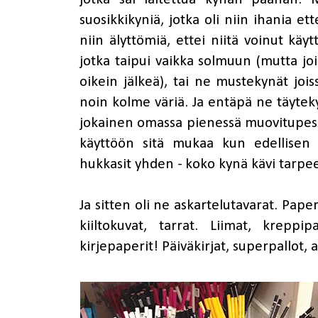
suosikkikyniä, jotka oli niin ihania ett
niin älyttömiä, ettei niitä voinut käy
jotka taipui vaikka solmuun (mutta joid
oikein jälkeä), tai ne mustekynät joiss
noin kolme väriä. Ja entäpä ne täyteky
jokainen omassa pienessä muovitupessa
käyttöön sitä mukaa kun edellisen 
hukkasit yhden - koko kynä kävi tarpe
Ja sitten oli ne askartelutavarat. Paper
kiiltokuvat, tarrat. Liimat, kreppi
kirjepaperit! Päiväkirjat, superpallot,