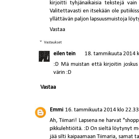
kirjoitti tyhjänaikaisia tekstejä vain
Valitettavasti en itsekään ole putiik
yllättävän paljon lapsuusmuistoja löyty
Vastaa
Vastaukset
eilen tein
18. tammikuuta 2014 k
:D Mä muistan että kirjoitin joskus 
värin :D
Vastaa
Emmi
16. tammikuuta 2014 klo 22.33
Ah, Tiimari! Lapsena ne harvat "shoppai
pikkulehtiöitä. :D On sieltä löytynyt
jää silti kaipaamaan Tiimaria, samat 