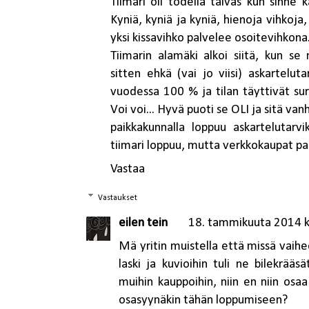
Tiimari oli todella taivas kun sinne 
Kyniä, kyniä ja kyniä, hienoja vihkoja, 
yksi kissavihko palvelee osoitevihkona
Tiimarin alamäki alkoi siitä, kun se
sitten ehkä (vai jo viisi) askartelut
vuodessa 100 % ja tilan täyttivät sur
Voi voi... Hyvä puoti se OLI ja sitä va
paikkakunnalla loppuu askartelutarv
tiimari loppuu, mutta verkkokaupat pa
Vastaa
Vastaukset
eilen tein
18. tammikuuta 2014 k
Mä yritin muistella että missä vaihe
laski ja kuvioihin tuli ne bilekrääs
muihin kauppoihin, niin en niin osaa
osasyynäkin tähän loppumiseen?