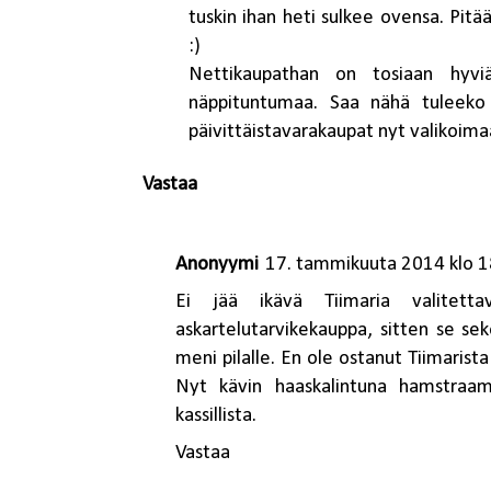
tuskin ihan heti sulkee ovensa. Pit
:)
Nettikaupathan on tosiaan hyvi
näppituntumaa. Saa nähä tuleeko j
päivittäistavarakaupat nyt valikoima
Vastaa
Anonyymi
17. tammikuuta 2014 klo 1
Ei jää ikävä Tiimaria valitetta
askartelutarvikekauppa, sitten se se
meni pilalle. En ole ostanut Tiimarista 
Nyt kävin haaskalintuna hamstraama
kassillista.
Vastaa