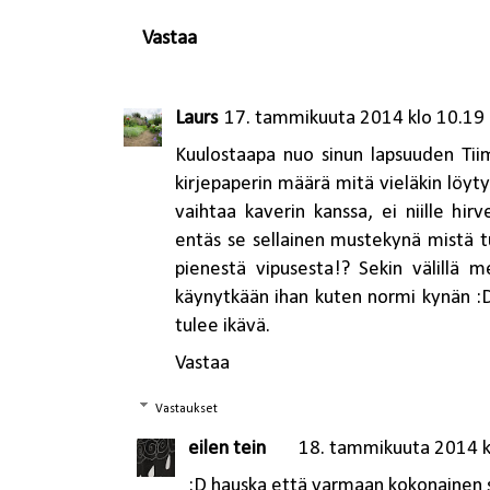
Vastaa
Laurs
17. tammikuuta 2014 klo 10.19
Kuulostaapa nuo sinun lapsuuden Tiima
kirjepaperin määrä mitä vieläkin löytyy
vaihtaa kaverin kanssa, ei niille hirv
entäs se sellainen mustekynä mistä t
pienestä vipusesta!? Sekin välillä 
käynytkään ihan kuten normi kynän :D
tulee ikävä.
Vastaa
Vastaukset
eilen tein
18. tammikuuta 2014 k
:D hauska että varmaan kokonainen s