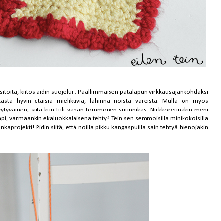
itöitä, kiitos äidin suojelun. Päällimmäisen patalapun virkkausajankohdaksi
ästä hyvin etäisiä mielikuvia, lähinnä noista väreistä. Mulla on myös
n tyytyväinen, siitä kun tuli vähän tommonen suunnikas. Nirkkoreunakin meni
mpi, varmaankin ekaluokkalaisena tehty? Tein sen semmoisilla minikokoisilla
nkaprojekti! Pidin siitä, että noilla pikku kangaspuilla sain tehtyä hienojakin