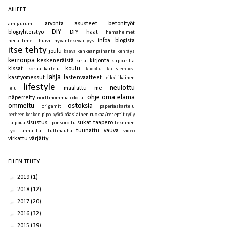
AIHEET
arvonta
asusteet
betonityöt
amigurumi
DIY
blogiyhteistyö
DIY häät
hamahelmet
infoa blogista
heijastimet
huivi
hyväntekeväisyys
itse tehty
joulu
kankaanpainanta
kehräys
kaava
kerronpa
keskeneräistä
kirjonta
kirjat
kirpparilta
kissat
koulu
koruaskartelu
kudottu
kutistemuovi
lahja
käsityömessut
lastenvaatteet
leikki-ikäinen
lifestyle
neulottu
maalattu
me
lelu
ohje
oma elämä
näperrelty
nörttihommia
odotus
ommeltu
ostoksia
origamit
paperiaskartelu
pipo
pääsiäinen
ruokaa/reseptit
perheen kesken
pyörä
ryijy
sisustus
sukat
taapero
saippua
sponsoroitu
tekninen
tuunattu
vauva
työ
tunnustus
tuttinauha
video
virkattu
värjätty
EILEN TEHTY
►
2019
(1)
►
2018
(12)
►
2017
(20)
►
2016
(32)
►
2015
(39)