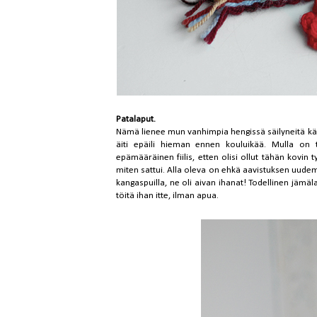
Patalaput.
Nämä lienee mun vanhimpia hengissä säilyneitä käs
äiti epäili hieman ennen kouluikää. Mulla on t
epämääräinen fiilis, etten olisi ollut tähän kovi
miten sattui. Alla oleva on ehkä aavistuksen uude
kangaspuilla, ne oli aivan ihanat! Todellinen jämäla
töitä ihan itte, ilman apua.