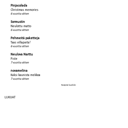
Pinjacolada
Christmas memories
6 vuotta sitten
Sormustin
Neulottu matto
6 vuotta sitten
Pehmeitä paketteja
Taas villapaita!
6 vuotta sitten
Neulova Narttu
Piste
7 vuotta sitten
novamelina
Kaksi kaunista mekkoa
7 vuotta sitten
Näytä kaikki
LUKIJAT