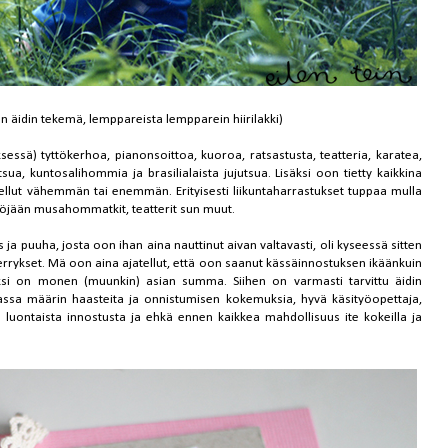
n äidin tekemä, lemppareista lempparein hiirilakki)
sessä) tyttökerhoa, pianonsoittoa, kuoroa, ratsastusta, teatteria, karatea,
sua, kuntosalihommia ja brasilialaista jujutsua. Lisäksi oon tietty kaikkina
llut vähemmän tai enemmän. Erityisesti liikuntaharrastukset tuppaa mulla
äköjään musahommatkit, teatterit sun muut.
s ja puuha, josta oon ihan aina nauttinut aivan valtavasti, oli kyseessä sitten
errykset. Mä oon aina ajatellut, että oon saanut kässäinnostuksen ikäänkuin
ksi on monen (muunkin) asian summa. Siihen on varmasti tarvittu äidin
assa määrin haasteita ja onnistumisen kokemuksia, hyvä käsityöopettaja,
itä luontaista innostusta ja ehkä ennen kaikkea mahdollisuus ite kokeilla ja