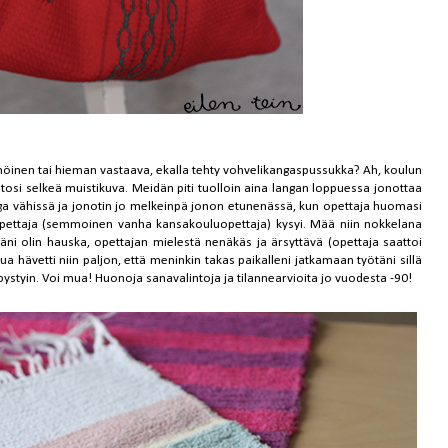
mmöinen tai hieman vastaava, ekalla tehty vohvelikangaspussukka? Ah, koulun
tosi selkeä muistikuva. Meidän piti tuolloin aina langan loppuessa jonottaa
nga vähissä ja jonotin jo melkeinpä jonon etunenässä, kun opettaja huomasi
opettaja (semmoinen vanha kansakouluopettaja) kysyi. Mää niin nokkelana
täni olin hauska, opettajan mielestä nenäkäs ja ärsyttävä (opettaja saattoi
 hävetti niin paljon, että meninkin takas paikalleni jatkamaan työtäni sillä
ystyin. Voi mua! Huonoja sanavalintoja ja tilannearvioita jo vuodesta -90!