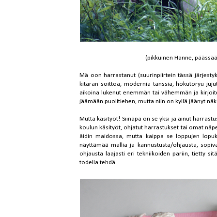
(pikkuinen Hanne, päässää
Mä oon harrastanut (suurinpiirtein tässä järjestyk
kitaran soittoa, modernia tanssia, hokutoryu jujut
aikoina lukenut enemmän tai vähemmän ja kirjoite
jäämään puolitiehen, mutta niin on kyllä jäänyt n
Mutta käsityöt! Siinäpä on se yksi ja ainut harrastu
koulun käsityöt, ohjatut harrastukset tai omat näp
äidin maidossa, mutta kaippa se loppujen lopu
näyttämää mallia ja kannustusta/ohjausta, sopiv
ohjausta laajasti eri tekniikoiden pariin, tietty s
todella tehdä.