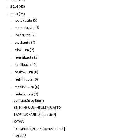
►
2014
(42)
▼
2013
(74)
►
joulukuuta
(5)
►
marraskuuta
(6)
►
lokakuuta
(7)
►
syyskuuta
(4)
►
elokuuta
(7)
►
heinäkuuta
(5)
►
kesäkuuta
(4)
►
toukokuuta
(8)
►
huhtikuuta
(6)
►
maaliskuuta
(6)
▼
helmikuuta
(7)
JumppaDiscoHanne
(EI NIIN) UUSI NEULEKIRJASTO
LAPSUUS KÄSILLÄ [haaste?]
SYDÄN
TOINENKIN SULLE [peruskauluri]
TADAA!