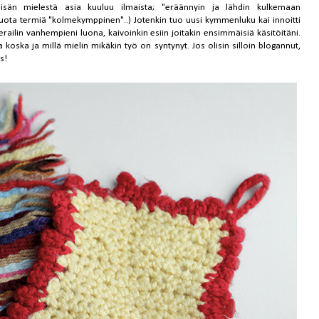
sän mielestä asia kuuluu ilmaista; "eräännyin ja lähdin kulkemaan
tuota termiä "kolmekymppinen"..) Jotenkin tuo uusi kymmenluku kai innoitti
railin vanhempieni luona, kaivoinkin esiin joitakin ensimmäisiä käsitöitäni.
a koska ja millä mielin mikäkin työ on syntynyt. Jos olisin silloin blogannut,
us!