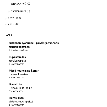
ORAVANPYÖRÄ
►
tammikuuta
(9)
►
2012
(100)
►
2011
(30)
IHANIA
Susannan Työhuone - päiväkirja vanhalta
rautatieasemalta
9 kuukautta sitten
Hupsistarallaa
Jämälankapaita
4 vuotta sitten
Missä neuloimme kerran
Hiekkaa hiuksissa
4 vuotta sitten
Lämmin ilo
Helpoin Hellä -neule
6 vuotta sitten
Pientä kivaa
Virkatut vauvanpeitot
6 vuotta sitten