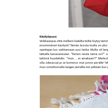
Käsityöpussi.
Veikkaanpas että melkein kaikilta teiltä löytyy tä
ensimmäiset käsityöt! Tämän teosta mulla on yksi 
opettajan luo vaihtamaan uusi lanka. Mulla oli la
lattialla kanavaneulan. "Kenen neula tämä on?" 
tyttönä huudahdin: "mun......ei ainakaan!!" Mieles
olla oikeassa) ja se komensi mut jonon perälle! Mua
mun onnettomalla langan jämällä niin pitkään kun p