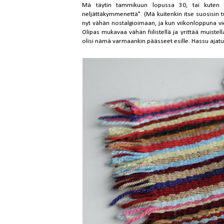
Mä täytin tammikuun lopussa 30, tai kuten i
neljättäkymmenettä". (Mä kuitenkin itse suosisin 
nyt vähän nostalgioimaan, ja kun viikonloppuna vie
Olipas mukavaa vähän fiilistellä ja yrittää muistell
olisi nämä varmaankin päässeet esille. Hassu ajat