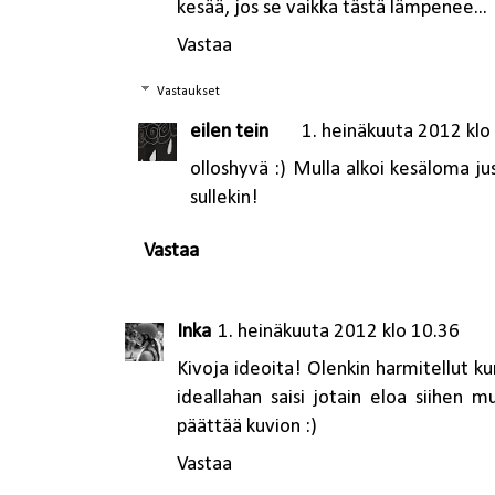
kesää, jos se vaikka tästä lämpenee...
Vastaa
Vastaukset
eilen tein
1. heinäkuuta 2012 klo
olloshyvä :) Mulla alkoi kesäloma j
sullekin!
Vastaa
Inka
1. heinäkuuta 2012 klo 10.36
Kivoja ideoita! Olenkin harmitellut ku
ideallahan saisi jotain eloa siihen mu
päättää kuvion :)
Vastaa