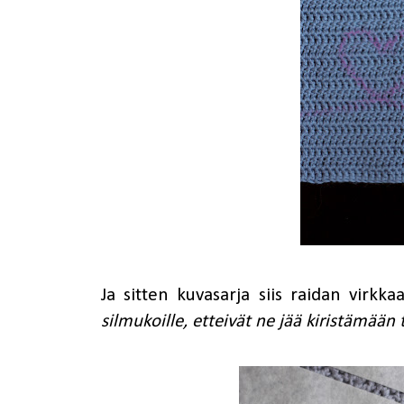
Ja sitten kuvasarja siis raidan virkka
silmukoille, etteivät ne jää kiristämään ta