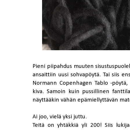
Pieni piipahdus muuten sisustuspuolelle
ansaittiin uusi sohvapöytä. Tai siis e
Normann Copenhagen Tablo -pöytä
,
kiva. Samoin kuin pussillinen fanttil
näyttääkin vähän epämiellyttävän matois
Ai joo, vielä yksi juttu.
Teitä on yhtäkkiä yli 200! Siis lukija