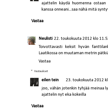
ajattelin käydä huomenna ostaan 
kanssa onneani...saa nähä mitä synty
Vastaa
Neulisti
22. toukokuuta 2012 klo 11.5
Toivottavasti keksit hyvän fanttila
Laatikossa on muutaman metrin pätkiä 
Vastaa
Vastaukset
eilen tein
23. toukokuuta 2012 kl
joo, vähän jotenkin tyhjää meinaa ly
ajattelin nyt eka kokeilla
Vastaa