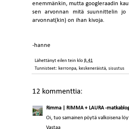
enemmänkin, mutta googleraadin kautta. 
sen arvonnan mitä suunnittelin jo
arvonnat(kin) on ihan kivoja.
-hanne
Lähettänyt
eilen tein
klo
8.41
Tunnisteet:
kerronpa
,
keskeneräistä
,
sisustus
12 kommenttia:
Rimma | RIMMA + LAURA -matkablog
Oi, tuo samainen pöytä valkoisena löyt
Vastaa