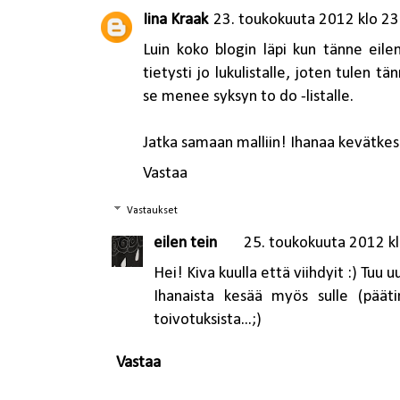
Iina Kraak
23. toukokuuta 2012 klo 23
Luin koko blogin läpi kun tänne eilen
tietysti jo lukulistalle, joten tulen t
se menee syksyn to do -listalle.
Jatka samaan malliin! Ihanaa kevätke
Vastaa
Vastaukset
eilen tein
25. toukokuuta 2012 k
Hei! Kiva kuulla että viihdyit :) Tuu u
Ihanaista kesää myös sulle (päät
toivotuksista...;)
Vastaa