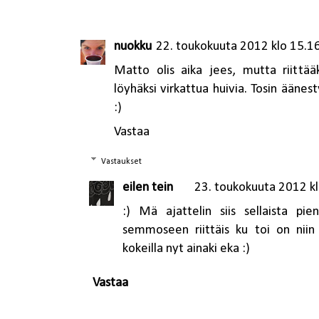
nuokku
22. toukokuuta 2012 klo 15.1
Matto olis aika jees, mutta riittää
löyhäksi virkattua huivia. Tosin äänes
:)
Vastaa
Vastaukset
eilen tein
23. toukokuuta 2012 kl
:) Mä ajattelin siis sellaista p
semmoseen riittäis ku toi on niin j
kokeilla nyt ainaki eka :)
Vastaa