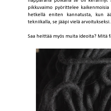
näppäränä poikana se oli kerännyt s
pikkuvaimo pyörittelee kaikenmoisia 
hetkellä eniten kannatusta, kun 
tekniikalla, se jääpi vielä arvoitukseksi.
Saa heittää myös muita ideoita? Mitä f