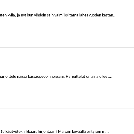
n kyllä, ja nyt kun vihdoin sain valmiiksi tämä lähes vuoden kestän...
rjoittelu näissä kässäopeopinnoissani. Harjoittelut on aina olleet...
8 käsityötekniikkaan, kirjontaan? Mä sain keväällä erityisen m...