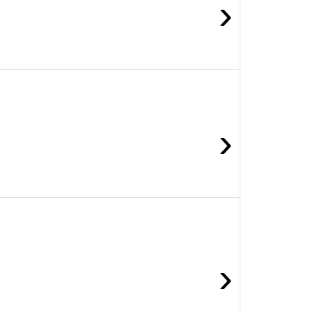
›
›
›