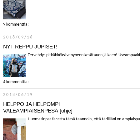
9 kommenttia:
2018/09/16
NYT REPPU JUPISET!
Tervehdys pitkähköksi venyneen kesätauon jälkeen! Useampaakin p
4 kommenttia:
2018/06/19
HELPPO JA HELPOMPI
VALEAMPIAISENPESÄ [ohje]
Huomasinpas facesta tässä taannoin, että tädilläni on ampiaispu