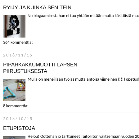
RYIJY JA KUINKA SEN TEIN
No blogaamisestahan ei tuu yhtään mitään mutta käsitöistä muute
364 kommenttia:
2018/11/15
PIPARKAKKUMUOTTI LAPSEN
PIIRUSTUKSESTA
Mulla on meneillään työläs mutta antoisa viimeinen (!!!) opetusha
8 kommenttia:
2018/10/15
ETUPISTOJA
Helou! Oottehan jo tarttuneet Taitoliiton valitsemaan vuoden 201