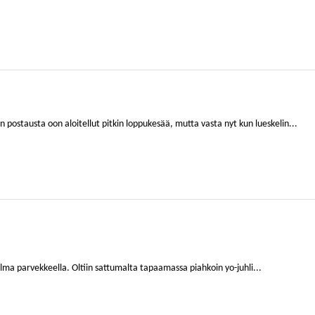
ostausta oon aloitellut pitkin loppukesää, mutta vasta nyt kun lueskelin...
lma parvekkeella. Oltiin sattumalta tapaamassa piahkoin yo-juhli...